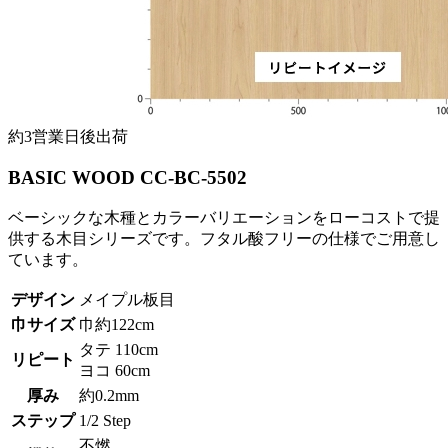
約3営業日後出荷
BASIC WOOD CC-BC-5502
ベーシックな木種とカラーバリエーションをローコストで提
供する木目シリーズです。フタル酸フリーの仕様でご用意し
ています。
デザイン
メイプル板目
巾サイズ
巾約122cm
タテ 110cm
リピート
ヨコ 60cm
厚み
約0.2mm
ステップ
1/2 Step
不燃