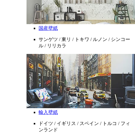
国産壁紙
サンゲツ / 東リ / トキワ / ルノン / シンコー
ル / リリカラ
輸入壁紙
ドイツ / イギリス / スペイン / トルコ / フィ
ンランド