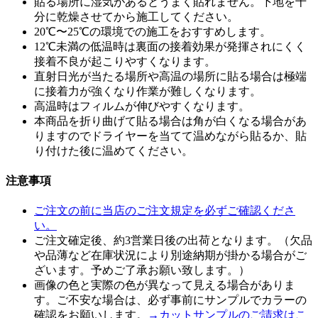
貼る場所に湿気があるとうまく貼れません。下地を十
分に乾燥させてから施工してください。
20℃〜25℃の環境での施工をおすすめします。
12℃未満の低温時は裏面の接着効果が発揮されにくく
接着不良が起こりやすくなります。
直射日光が当たる場所や高温の場所に貼る場合は極端
に接着力が強くなり作業が難しくなります。
高温時はフィルムが伸びやすくなります。
本商品を折り曲げて貼る場合は角が白くなる場合があ
りますのでドライヤーを当てて温めながら貼るか、貼
り付けた後に温めてください。
注意事項
ご注文の前に当店のご注文規定を必ずご確認くださ
い。
ご注文確定後、約3営業日後の出荷となります。（欠品
や品薄など在庫状況により別途納期が掛かる場合がご
ざいます。予めご了承お願い致します。）
画像の色と実際の色が異なって見える場合がありま
す。ご不安な場合は、必ず事前にサンプルでカラーの
確認をお願いします。
→カットサンプルのご請求はこ