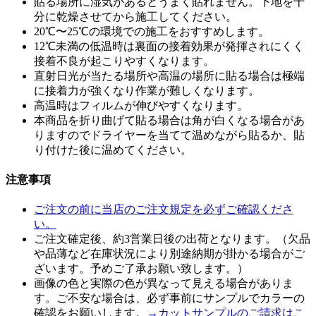
貼る場所に湿気があるとうまく貼れません。下地を十
分に乾燥させてから施工してください。
20℃〜25℃の環境での施工をおすすめします。
12℃未満の低温時は裏面の接着効果が発揮されにくく
接着不良が起こりやすくなります。
直射日光が当たる場所や高温の場所に貼る場合は極端
に接着力が強くなり作業が難しくなります。
高温時はフィルムが伸びやすくなります。
本商品を折り曲げて貼る場合は角が白くなる場合があ
りますのでドライヤーを当てて温めながら貼るか、貼
り付けた後に温めてください。
注意事項
ご注文の前に当店のご注文規定を必ずご確認くださ
い。
ご注文確定後、約3営業日後の出荷となります。（欠品
や品薄など在庫状況により別途納期が掛かる場合がご
ざいます。予めご了承お願い致します。）
画像の色と実際の色が異なって見える場合がありま
す。ご不安な場合は、必ず事前にサンプルでカラーの
確認をお願いします。
→カットサンプルのご請求はこ