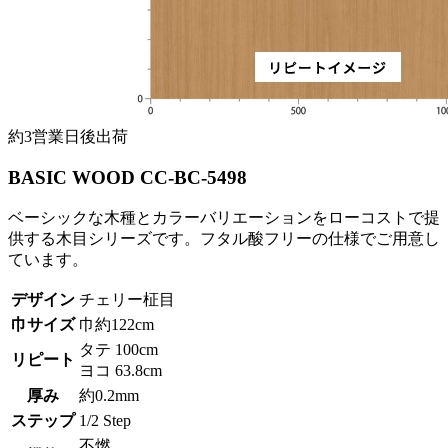
約3営業日後出荷
BASIC WOOD CC-BC-5498
ベーシックな木種とカラーバリエーションをローコストで提
供する木目シリーズです。フタル酸フリーの仕様でご用意し
ています。
デザイン
チェリー柾目
巾サイズ
巾約122cm
タテ 100cm
リピート
ヨコ 63.8cm
厚み
約0.2mm
ステップ
1/2 Step
不燃