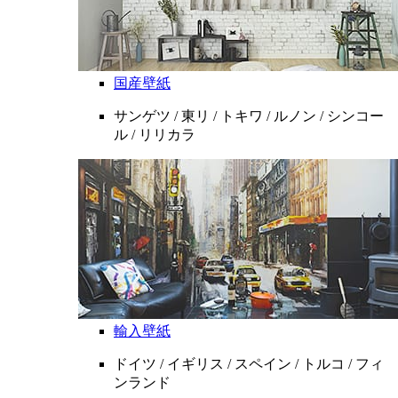
国産壁紙
サンゲツ / 東リ / トキワ / ルノン / シンコー
ル / リリカラ
輸入壁紙
ドイツ / イギリス / スペイン / トルコ / フィ
ンランド