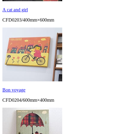
A cat and girl
CFD0203/400mm×600mm
Bon voyage
CFD0204/600mm×400mm