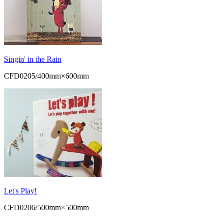
Singin' in the Rain
CFD0205/400mm×600mm
Let's Play!
CFD0206/500mm×500mm