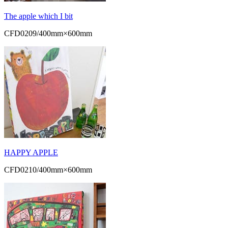
The apple which I bit
CFD0209/400mm×600mm
HAPPY APPLE
CFD0210/400mm×600mm