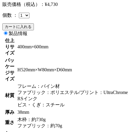
販売価格（税込）：
¥4,730
個数 ：
製品情報
仕上
りサ
400mm×600mm
イズ
パッ
ケー
H520mm×W80mm×D60mm
ジサ
イズ
フレーム：パイン材
ファブリック：ポリエステル/プリント：UltraChrome
材質
RSインク
ビス・くぎ：スチール
厚み
38mm
木枠：約730g
重さ
ファブリック：約70g