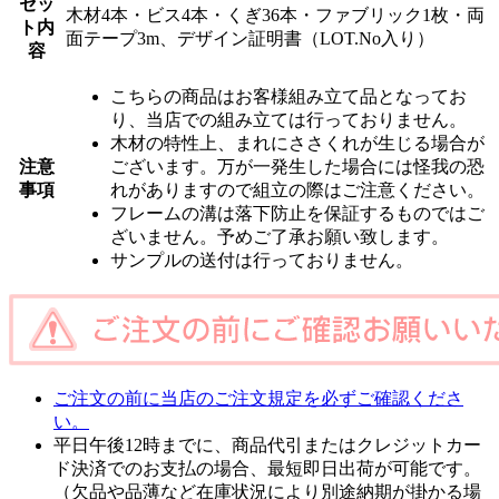
セッ
木材4本・ビス4本・くぎ36本・ファブリック1枚・両
ト内
面テープ3m、デザイン証明書（LOT.No入り）
容
こちらの商品はお客様組み立て品となってお
り、当店での組み立ては行っておりません。
木材の特性上、まれにささくれが生じる場合が
注意
ございます。万が一発生した場合には怪我の恐
事項
れがありますので組立の際はご注意ください。
フレームの溝は落下防止を保証するものではご
ざいません。予めご了承お願い致します。
サンプルの送付は行っておりません。
ご注文の前に当店のご注文規定を必ずご確認くださ
い。
平日午後12時までに、商品代引またはクレジットカー
ド決済でのお支払の場合、最短即日出荷が可能です。
（欠品や品薄など在庫状況により別途納期が掛かる場