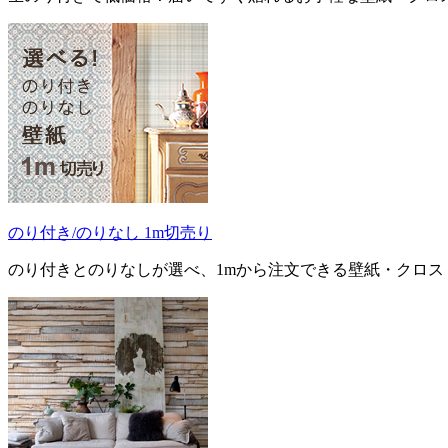
のり付き/のりなし 1m切売り
のり付きとのりなしが選べ、1mから注文できる壁紙・クロス