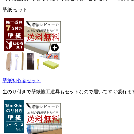
壁紙 セット
壁紙初心者セット
生のり付きで壁紙施工道具もセットなので届いてすぐ張れま