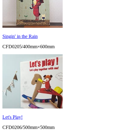
Singin' in the Rain
CFD0205/400mm×600mm
Let's Play!
CFD0206/500mm×500mm