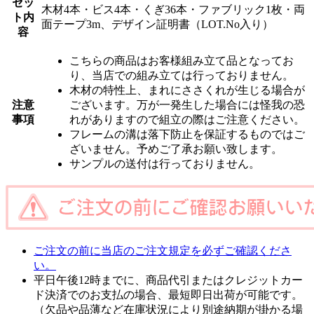
セッ
木材4本・ビス4本・くぎ36本・ファブリック1枚・両
ト内
面テープ3m、デザイン証明書（LOT.No入り）
容
こちらの商品はお客様組み立て品となってお
り、当店での組み立ては行っておりません。
木材の特性上、まれにささくれが生じる場合が
注意
ございます。万が一発生した場合には怪我の恐
事項
れがありますので組立の際はご注意ください。
フレームの溝は落下防止を保証するものではご
ざいません。予めご了承お願い致します。
サンプルの送付は行っておりません。
ご注文の前に当店のご注文規定を必ずご確認くださ
い。
平日午後12時までに、商品代引またはクレジットカー
ド決済でのお支払の場合、最短即日出荷が可能です。
（欠品や品薄など在庫状況により別途納期が掛かる場