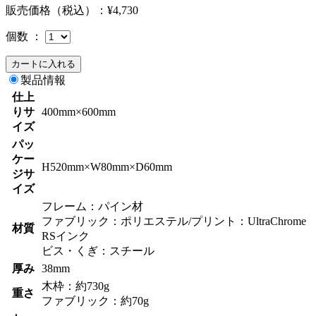
販売価格（税込）：
¥4,730
個数 ：
製品情報
仕上
りサ
400mm×600mm
イズ
パッ
ケー
H520mm×W80mm×D60mm
ジサ
イズ
フレーム：パイン材
ファブリック：ポリエステル/プリント：UltraChrome
材質
RSインク
ビス・くぎ：スチール
厚み
38mm
木枠：約730g
重さ
ファブリック：約70g