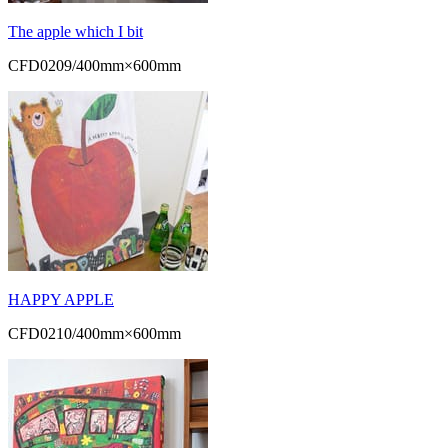
The apple which I bit
CFD0209/400mm×600mm
HAPPY APPLE
CFD0210/400mm×600mm