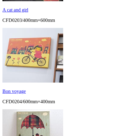
A cat and girl
CFD0203/400mm×600mm
Bon voyage
CFD0204/600mm×400mm