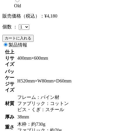
Old
販売価格（税込）：
¥4,180
個数 ：
製品情報
仕上
りサ
400mm×600mm
イズ
パッ
ケー
H520mm×W80mm×D60mm
ジサ
イズ
フレーム：パイン材
材質
ファブリック：コットン
ビス・くぎ：スチール
厚み
38mm
木枠：約730g
重さ
ファブリック：約70g