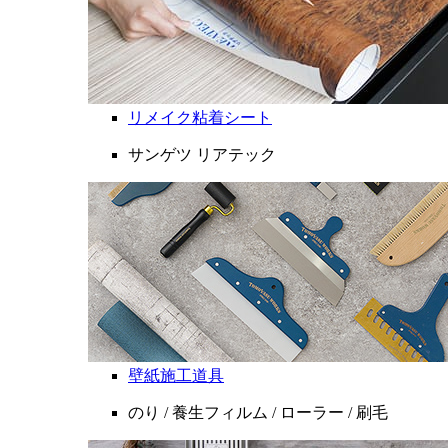
リメイク粘着シート
サンゲツ リアテック
壁紙施工道具
のり / 養生フィルム / ローラー / 刷毛