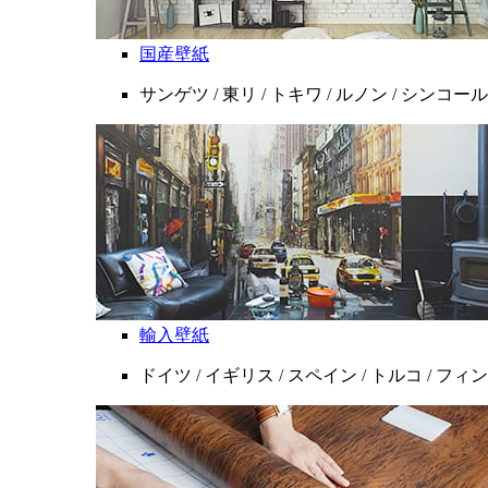
国産壁紙
サンゲツ / 東リ / トキワ / ルノン / シンコール
輸入壁紙
ドイツ / イギリス / スペイン / トルコ / フ