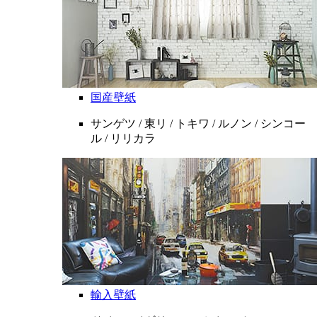
国産壁紙
サンゲツ / 東リ / トキワ / ルノン / シンコー
ル / リリカラ
輸入壁紙