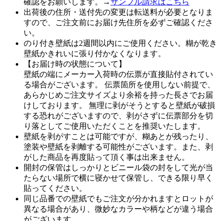
確認をお願いします。→
サンプル請求はこちら
出荷後の住所・送付先の変更は転送料が必要となりま
すので、ご注文前にお届け先住所を必ずご確認くださ
い。
のり付き壁紙は2週間以内にご使用ください。糊が乾き
壁紙かきれいに張り付かなくなります。
【お届け時の状態について】
壁紙の端にメーカー入荷時の伝票が直接貼付されてい
る場合がございます。 伝票箇所を使用しない前提で、
あらかじめご注文サイズより余裕を持った長さでお届
けしております。 無理に剥がそうとすると壁紙が破損
する恐れがございますので、剥がさずに伝票部分を切
り落としてご使用いただくことを推奨いたします。
壁紙を剥がすことは可能ですが、糊あとが残ったり、
塗装や壁紙を剥離する可能性がございます。また、剥
がした商品を再度貼って頂く事は出来ません。
開封の保管はしっかりとビニール袋の封をして光が当
たらない場所で横に寝かせて保管し、できる限り早く
貼ってください。
同じ品番での壁紙でもご注文が分かれますとロットが
異なる場合があり、微妙なカラーや柄などが違う場合
がございます。