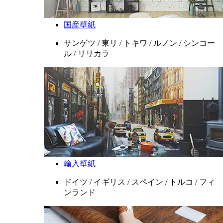
国産壁紙
サンゲツ / 東リ / トキワ / ルノン / シンコー
ル / リリカラ
輸入壁紙
ドイツ / イギリス / スペイン / トルコ / フィ
ンランド