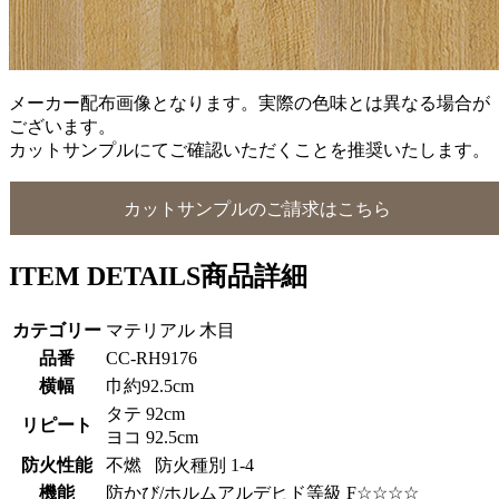
メーカー配布画像となります。実際の色味とは異なる場合が
ございます。
カットサンプルにてご確認いただくことを推奨いたします。
カットサンプルのご請求はこちら
ITEM DETAILS
商品詳細
カテゴリー
マテリアル 木目
品番
CC-RH9176
横幅
巾約92.5cm
タテ 92cm
リピート
ヨコ 92.5cm
防火性能
不燃 防火種別 1-4
機能
防かび/ホルムアルデヒド等級 F☆☆☆☆